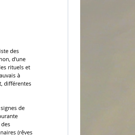
ste des 
mon, d'une 
s rituels et 
auvais à 
, différentes 
 signes de 
ourante 
 des 
naires (rêves 