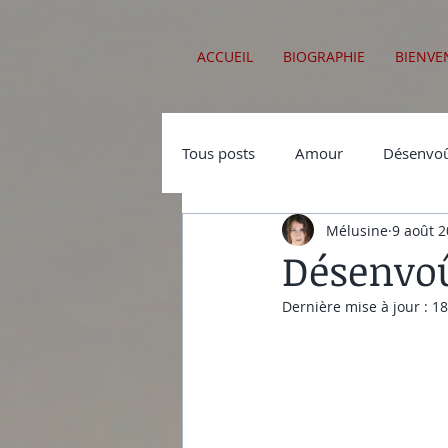
ACCUEIL
BIOGRAPHIE
BIENVE
Tous posts
Amour
Désenvoû
Mélusine
9 août 
Sabbats
Démonologie
Désenvo
Dernière mise à jour :
18