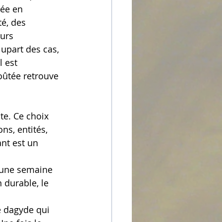
tée en 
té, des 
urs 
upart des cas, 
 est 
ûtée retrouve 
te. Ce choix 
ns, entités, 
nt est un 
'une semaine 
 durable, le 
e dagyde qui 