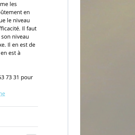
me les 
voûtement en 
ue le niveau 
icacité. Il faut 
 son niveau 
e. Il en est de 
en est à 
53 73 31 pour 
ine