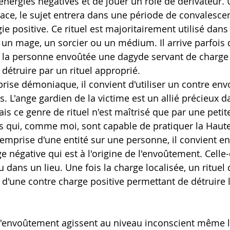
énergies négatives et de jouer un rôle de dérivateur. U
lace, le sujet entrera dans une période de convalescen
e positive. Ce rituel est majoritairement utilisé dans 
un mage, un sorcier ou un médium. Il arrive parfois 
 la personne envoûtée une dagyde servant de charge n
 détruire par un rituel approprié.
mprise démoniaque, il convient d'utiliser un contre e
. L'ange gardien de la victime est un allié précieux d
 ce genre de rituel n'est maîtrisé que par une petit
s qui, comme moi, sont capable de pratiquer la Haut
'emprise d'une entité sur une personne, il convient en
ge négative qui est à l'origine de l'envoûtement. Celle-
u dans un lieu. Une fois la charge localisée, un rituel 
e d'une contre charge positive permettant de détruire 
'envoûtement agissent au niveau inconscient même lor