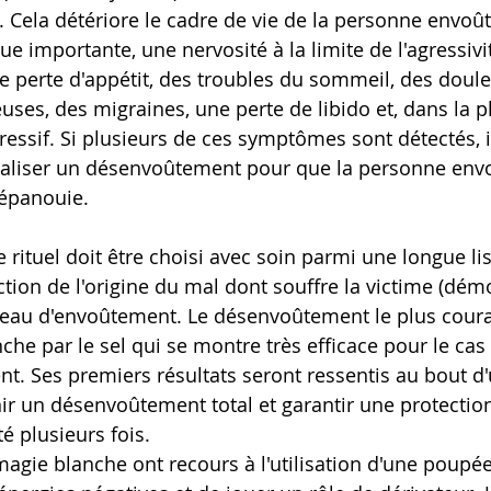
.). Cela détériore le cadre de vie de la personne envoû
ue importante, une nervosité à la limite de l'agressivi
perte d'appétit, des troubles du sommeil, des doule
ses, des migraines, une perte de libido et, dans la pl
ressif. Si plusieurs de ces symptômes sont détectés, il
éaliser un désenvoûtement pour que la personne envo
 épanouie.
le rituel doit être choisi avec soin parmi une longue lis
nction de l'origine du mal dont souffre la victime (démo
iveau d'envoûtement. Le désenvoûtement le plus coura
che par le sel qui se montre très efficace pour le cas 
t. Ses premiers résultats seront ressentis au bout d
ir un désenvoûtement total et garantir une protection
té plusieurs fois. 
 magie blanche ont recours à l'utilisation d'une poupé