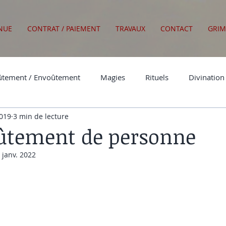
NUE
CONTRAT / PAIEMENT
TRAVAUX
CONTACT
GRIM
tement / Envoûtement
Magies
Rituels
Divination
2019
3 min de lecture
Actualités
ûtement de personne
 janv. 2022