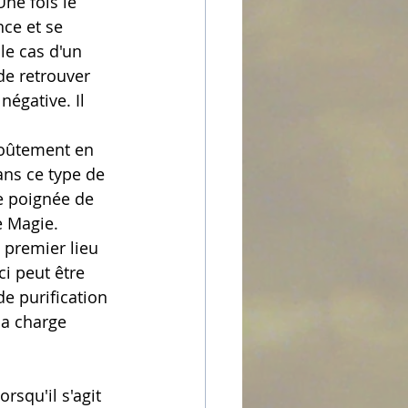
ne fois le 
ce et se 
le cas d'un 
de retrouver 
égative. Il 
nvoûtement en 
ans ce type de 
e poignée de 
e Magie.
 premier lieu 
ci peut être 
de purification 
la charge 
squ'il s'agit 