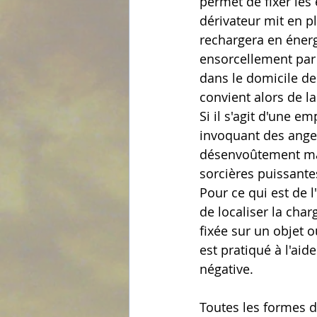
permet de fixer les 
dérivateur mit en p
rechargera en énergi
ensorcellement par 
dans le domicile de
convient alors de la
Si il s'agit d'une e
invoquant des anges
désenvoûtement mais
sorcières puissante
Pour ce qui est de l
de localiser la char
fixée sur un objet o
est pratiqué à l'aid
négative. 
Toutes les formes d