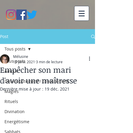
Post
Tous posts
Mélusine
Tous posts
15 janv. 2021
3 min de lecture
Empêcher son mari
Amour
d'avoir une maîtresse
Désenvoûtement / Envoûtement
Dernière mise à jour :
19 déc. 2021
Magies
Rituels
Divination
Energétisme
Sabbats