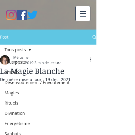
Post
Tous posts
Mélusine
Tous posts
27 juil. 2019
3 min de lecture
La Magie Blanche
Amour
Dernière mise à jour :
19 déc. 2021
Désenvoûtement / Envoûtement
Magies
Rituels
Divination
Energétisme
Sabbats