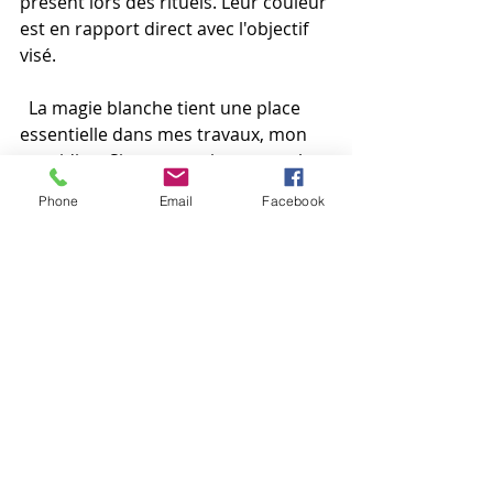
présent lors des rituels. Leur couleur 
est en rapport direct avec l'objectif 
visé.
  La magie blanche tient une place 
essentielle dans mes travaux, mon 
quotidien. Si vous aussi, vous voulez 
vous rapprocher de Divin, vous 
Phone
Email
Facebook
tourner vers le progrès et 
l'amélioration, trouver la lumière 
pour vous ou une personne qui vous 
est chère , contactez moi !
Vous pouvez parcourir mes articles 
librement ou me contacter au 06 81 
53 73 31 pour une étude gratuite et 
personnalisée. 
Découvrez également les autres 
pages de mon site internet 
sorcière.online