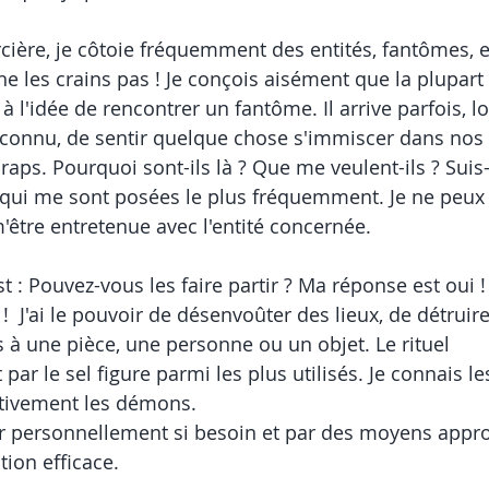
cière, je côtoie fréquemment des entités, fantômes, es
ne les crains pas ! Je conçois aisément que la plupart
és à l'idée de rencontrer un fantôme. Il arrive parfois, l
nconnu, de sentir quelque chose s'immiscer dans nos
aps. Pourquoi sont-ils là ? Que me veulent-ils ? Suis-
 qui me sont posées le plus fréquemment. Je ne peux
être entretenue avec l'entité concernée.
 : Pouvez-vous les faire partir ? Ma réponse est oui !      
!  J'ai le pouvoir de désenvoûter des lieux, de détruire 
s à une pièce, une personne ou un objet. Le rituel 
ar le sel figure parmi les plus utilisés. Je connais l
itivement les démons. 
r personnellement si besoin et par des moyens appro
tion efficace.