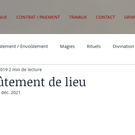
NUE
CONTRAT / PAIEMENT
TRAVAUX
CONTACT
GRIM
tement / Envoûtement
Magies
Rituels
Divination
 2019
2 min de lecture
Actualités
tement de lieu
 déc. 2021