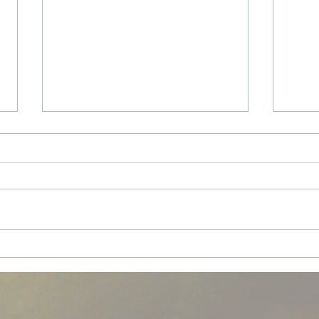
Envoûtement d'Amour
Dése
pers