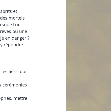
prits et 
 des mortels 
orsque l'on 
 rêves ou une 
je en danger ? 
 y répondre 
              
les liens qui   
es cérémonies 
priés, mettre 