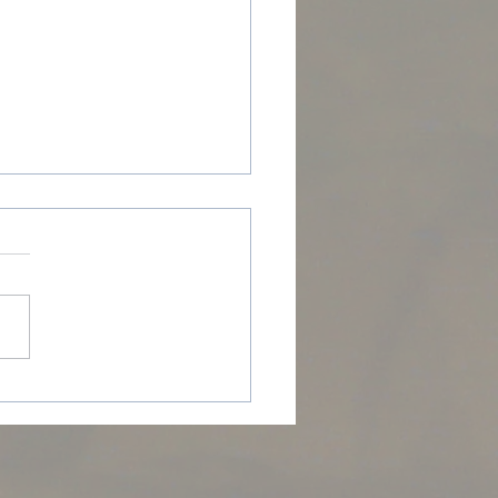
nvoûtement de
onne