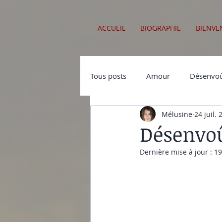
ACCUEIL
BIOGRAPHIE
BIENVE
Tous posts
Amour
Désenvoû
Mélusine
24 juil.
Sabbats
Démonologie
Désenvoû
Dernière mise à jour :
19