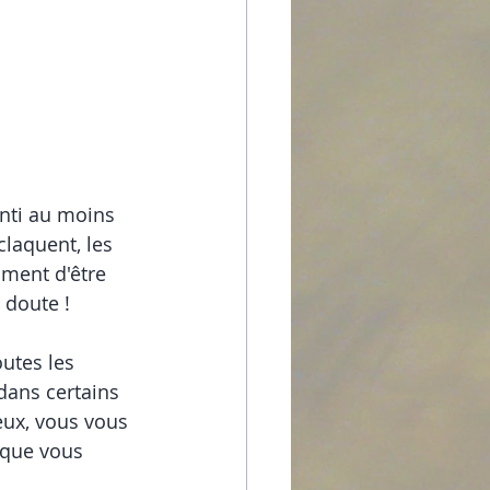
nti au moins 
claquent, les 
iment d'être 
 doute !
utes les 
dans certains 
eux, vous vous 
t que vous 