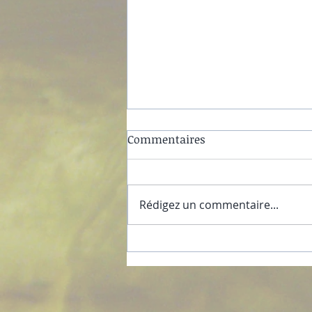
Commentaires
Rédigez un commentaire...
Dégagement de mauvais
sorts, de malédictions et de
toutes empreintes
énergétiques maléfiques.