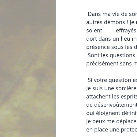
 Dans ma vie de sor
autres démons ! Je 
soient         effray
dort dans un lieu i
présence sous les dr
 Sont les questions
précisément sans m'
 Si votre question est
Je suis une sorcière 
attachent les esprit
de désenvoûtement p
qui éloignent défin
Je peux me déplace
en place une protec