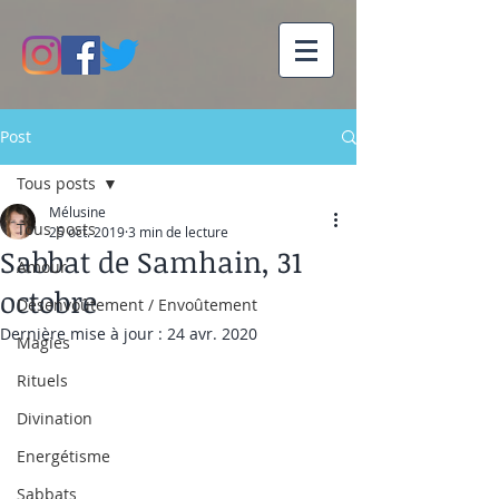
Post
Tous posts
Mélusine
Tous posts
25 oct. 2019
3 min de lecture
Sabbat de Samhain, 31
Amour
octobre
Désenvoûtement / Envoûtement
Dernière mise à jour :
24 avr. 2020
Magies
Rituels
Divination
Energétisme
Sabbats