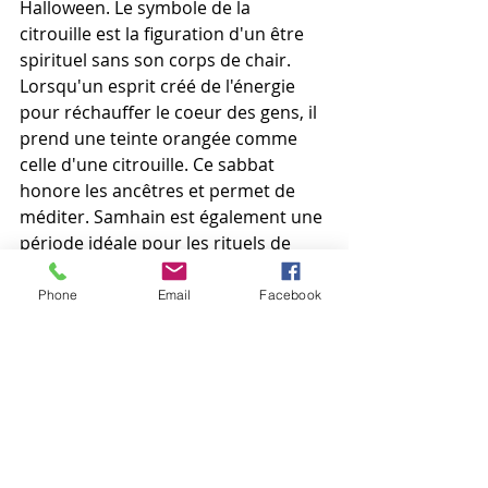
Halloween. Le symbole de la 
citrouille est la figuration d'un être 
spirituel sans son corps de chair. 
Lorsqu'un esprit créé de l'énergie 
pour réchauffer le coeur des gens, il 
prend une teinte orangée comme 
celle d'une citrouille. Ce sabbat 
honore les ancêtres et permet de 
méditer. Samhain est également une 
période idéale pour les rituels de 
protection et de bannissements des 
mauvaises habitudes. Les travaux de 
Phone
Email
Facebook
divination et de communication avec 
les morts sont exacerbés à cette 
période. Il est également temps de 
protéger sa santé et de prévenir les 
maladies car l'hiver vient... 
Vous pouvez parcourir mes articles 